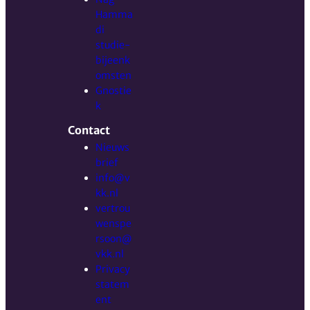
Hamma
di
studie-
bijeenk
omsten
Gnostie
k
Contact
Nieuws
brief
info@v
kk.nl
vertrou
wenspe
rsoon@
vkk.nl
Privacy
statem
ent