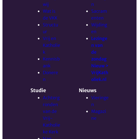
wij
n
Wat is
Sacram
de VKK
enten
Structu
Wijding
ur
en
Vrij en
Lezinge
Katholie
n van
k
de
Kennisb
zondag
ank
Nieuw >
Donere
VrijKath
n
oliek.nl
Studie
Nieuws
Achterg
Vieringe
ronden
n
van de
Magazi
Vrij-
ne
Katholie
ke Kerk
Nag